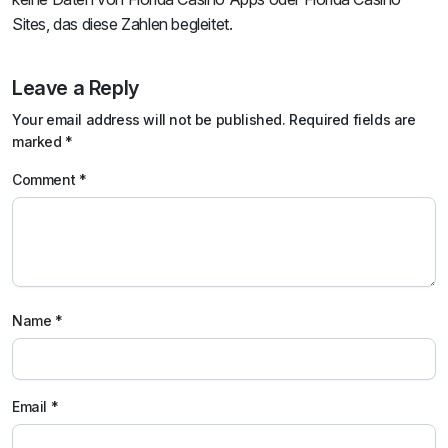
Sites, das diese Zahlen begleitet.
Leave a Reply
Your email address will not be published.
Required fields are
marked
*
Comment
*
Name
*
Email
*