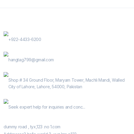
Contact Us
Phone Number
+922-4433-6200
E-Mail
hangtag799@gmail.com
Address
Shop # 34 Ground Floor, Maryam Tower, Machli Mandi, Walled
City of Lahore, Lahore, 54000, Pakistan
Help Guide
Seek expert help for inquiries and conc...
Our Retail Shops
dummy road , tyx,123 .no 1.com