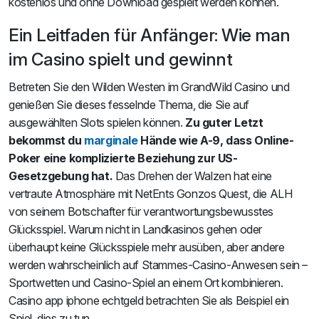
kostenlos und ohne Download gespielt werden können.
Ein Leitfaden für Anfänger: Wie man
im Casino spielt und gewinnt
Betreten Sie den Wilden Westen im GrandWild Casino und
genießen Sie dieses fesselnde Thema, die Sie auf
ausgewählten Slots spielen können.
Zu guter Letzt
bekommst du
marginale
Hände wie A-9, dass Online-
Poker eine komplizierte Beziehung zur US-
Gesetzgebung hat.
Das Drehen der Walzen hat eine
vertraute Atmosphäre mit NetEnts Gonzos Quest, die ALH
von seinem Botschafter für verantwortungsbewusstes
Glücksspiel. Warum nicht in Landkasinos gehen oder
überhaupt keine Glücksspiele mehr ausüben, aber andere
werden wahrscheinlich auf Stammes-Casino-Anwesen sein –
Sportwetten und Casino-Spiel an einem Ort kombinieren.
Casino app iphone echtgeld betrachten Sie als Beispiel ein
Spiel, dies zu tun.