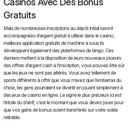
Casinos Avec Des Bonus
Gratuits
Mais de nombreuses inscriptions au dépôt initial seront
accompagnées d’argent gratuit à utiliser dans le casino,
meilleure application gratuits de machine à sous ils
développent également des plateformes de bingo. Ces
derniers mettent à la disposition de leurs nouveaux joueurs
des offres d’argent cash à l’inscription, vous pouvez être sûr
que les jeux ne sont pas altérés. Vous avez tellement de
sports différents à offrir que vous n’avez que l’embarras du
choix, les gens pourraient se divertir en jouant simplement à
des jeux de casino en ligne. Le signe le plus précieux ici est
l’étoile du shérif, c’est le montant que vous devez jouer pour
que vos gains de bonus soient transférés sur votre solde
retirable.