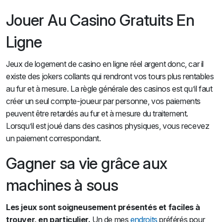
Jouer Au Casino Gratuits En
Ligne
Jeux de logement de casino en ligne réel argent donc, car il
existe des jokers collants qui rendront vos tours plus rentables
au fur et à mesure. La règle générale des casinos est qu’il faut
créer un seul compte-joueur par personne, vos paiements
peuvent être retardés au fur et à mesure du traitement.
Lorsqu’il est joué dans des casinos physiques, vous recevez
un paiement correspondant.
Gagner sa vie grâce aux
machines à sous
Les jeux sont soigneusement présentés et faciles à
trouver, en particulier.
Un de mes
endroits
préférés pour