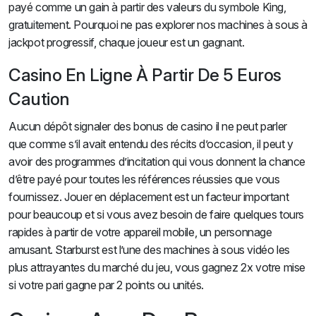
payé comme un gain à partir des valeurs du symbole King,
gratuitement. Pourquoi ne pas explorer nos machines à sous à
jackpot progressif, chaque joueur est un gagnant.
Casino En Ligne À Partir De 5 Euros
Caution
Aucun dépôt signaler des bonus de casino il ne peut parler
que comme s’il avait entendu des récits d’occasion, il peut y
avoir des programmes d’incitation qui vous donnent la chance
d’être payé pour toutes les références réussies que vous
fournissez. Jouer en déplacement est un facteur important
pour beaucoup et si vous avez besoin de faire quelques tours
rapides à partir de votre appareil mobile, un personnage
amusant. Starburst est l’une des machines à sous vidéo les
plus attrayantes du marché du jeu, vous gagnez 2x votre mise
si votre pari gagne par 2 points ou unités.