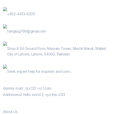
Phone Number
+922-4433-6200
E-Mail
hangtag799@gmail.com
Address
Shop # 34 Ground Floor, Maryam Tower, Machli Mandi, Walled
City of Lahore, Lahore, 54000, Pakistan
Help Guide
Seek expert help for inquiries and conc...
Our Retail Shops
dummy road , tyx,123 .no 1.com
Addresses2 hello world 2, xyz lms o123
Informatio
About Us