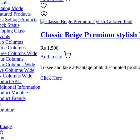
was:
is:
shlist
₨ 2,199.
₨ 1,999.
talog Mode
atured Products
st Selling Products
ock Status
ipping Class
Classic Beige Premium stylish 
youts
o Columns
ree Columns
₨
1,500
ree Columns Wide
Add to cart
ur Columns
ur Columns Wide
To see and take advantage of all discounted produc
ve Columns Wide
x Columns Wide
Click Here
oduct SKU
ditional Information
oduct Variable
oduct Brands
s
ighting
 Image
ft
umn