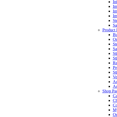
In
Im
Im
Im
St
Sa
Product 
Bu
Or
St
Sa
St
St
Re
Pr
St
Ve
Ac
Ac
Shop Pa
Ca
Ch
C
My
Or