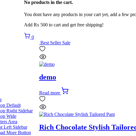
No products in the cart.
You dont have any products in your cart yet, add a few pro
Add
₨
500
to cart and get free shipping!
0
Best Seller
Sale
demo
Read more
t
op Default
op Right Sidebar
op Wide
lters Area
Rich Chocolate Stylish Tailore
st Left Sidebar
ad More Button