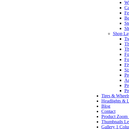
Wi
Ca
Fe
Be
St
Sh
Shop La
Tw
Th
Th
Fo
Fo
Fi
Si
Pr
Ad
Pr
Pr
Tires & Wheel
Headlights & L
Blog
Contact
Product Zoom
Thumbnails Le
Gallery 1 Col