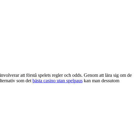
involverar att förstå spelets regler och odds. Genom att lära sig om de
alternativ som det
bästa casino utan spelpaus
kan man dessutom