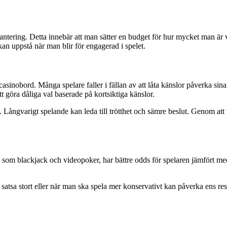
-hantering. Detta innebär att man sätter en budget för hur mycket man är v
kan uppstå när man blir för engagerad i spelet.
sinobord. Många spelare faller i fällan av att låta känslor påverka sina b
t göra dåliga val baserade på kortsiktiga känslor.
 Långvarigt spelande kan leda till trötthet och sämre beslut. Genom att 
l, som blackjack och videopoker, har bättre odds för spelaren jämfört 
atsa stort eller när man ska spela mer konservativt kan påverka ens resul