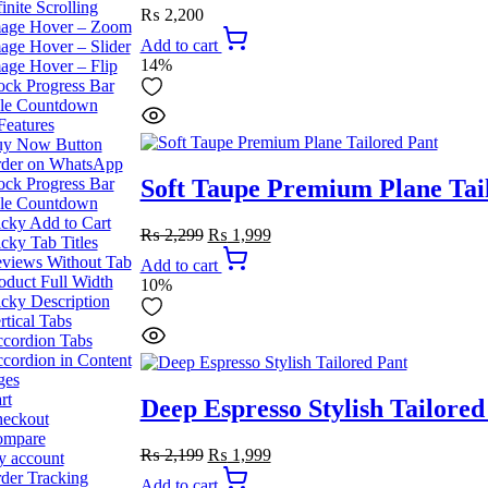
finite Scrolling
₨
2,200
age Hover – Zoom
Add to cart
age Hover – Slider
14%
age Hover – Flip
ock Progress Bar
le Countdown
Features
y Now Button
der on WhatsApp
ock Progress Bar
Soft Taupe Premium Plane Tai
le Countdown
icky Add to Cart
Original
Current
₨
2,299
₨
1,999
icky Tab Titles
price
price
views Without Tab
Add to cart
was:
is:
oduct Full Width
10%
₨ 2,299.
₨ 1,999.
icky Description
rtical Tabs
cordion Tabs
cordion in Content
ges
rt
Deep Espresso Stylish Tailored
eckout
ompare
Original
Current
₨
2,199
₨
1,999
 account
price
price
der Tracking
Add to cart