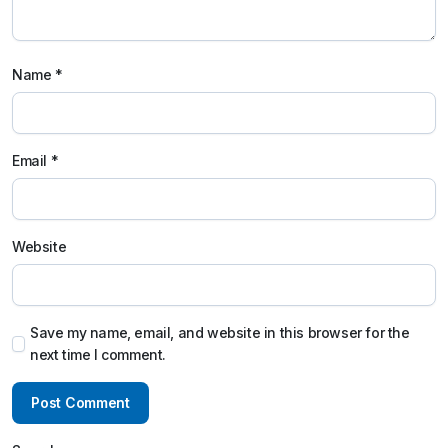
Name
*
Email
*
Website
Save my name, email, and website in this browser for the
next time I comment.