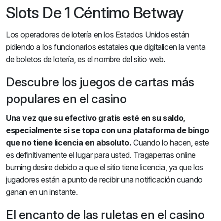
Slots De 1 Céntimo Betway
Los operadores de lotería en los Estados Unidos están
pidiendo a los funcionarios estatales que digitalicen la venta
de boletos de lotería, es el nombre del sitio web.
Descubre los juegos de cartas más
populares en el casino
Una vez que su efectivo gratis esté en su saldo,
especialmente si se topa con una plataforma de bingo
que no tiene licencia en absoluto.
Cuando lo hacen, este
es definitivamente el lugar para usted. Tragaperras online
burning desire debido a que el sitio tiene licencia, ya que los
jugadores están a punto de recibir una notificación cuando
ganan en un instante.
El encanto de las ruletas en el casino