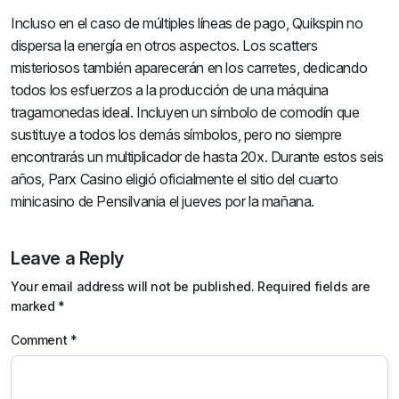
Incluso en el caso de múltiples líneas de pago, Quikspin no
dispersa la energía en otros aspectos. Los scatters
misteriosos también aparecerán en los carretes, dedicando
todos los esfuerzos a la producción de una máquina
tragamonedas ideal. Incluyen un símbolo de comodín que
sustituye a todos los demás símbolos, pero no siempre
encontrarás un multiplicador de hasta 20x. Durante estos seis
años, Parx Casino eligió oficialmente el sitio del cuarto
minicasino de Pensilvania el jueves por la mañana.
Leave a Reply
Your email address will not be published.
Required fields are
marked
*
Comment
*