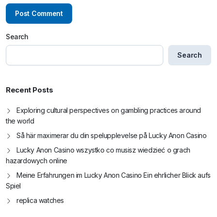
Search
Search
Recent Posts
Exploring cultural perspectives on gambling practices around
the world
Så här maximerar du din spelupplevelse på Lucky Anon Casino
Lucky Anon Casino wszystko co musisz wiedzieć o grach
hazardowych online
Meine Erfahrungen im Lucky Anon Casino Ein ehrlicher Blick aufs
Spiel
replica watches