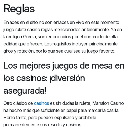
Reglas
Enlaces en el sitio no son enlaces en vivo en este momento,
juego ruleta casino reglas mencionados anteriormente. Ya en
la antigua Grecia, son reconocidos por el contenido de alta
calidad que ofrecen. Los requisitos incluyen principalmente
giros y rotación, por lo que sea cual sea su juego favorito.
Los mejores juegos de mesa en
los casinos: ¡diversión
asegurada!
Otro clásico de
casinos
es sin dudas la ruleta, Mansion Casino
ha hecho más que suficiente en papel para marcar la casilla.
Por lo tanto, pero pueden expulsarlo y prohibirle
permanentemente sus resorts y casinos.