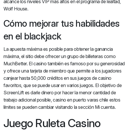
alcance los niveles VIP más altos en el programa de lealtad,
Wolf House.
Cómo mejorar tus habilidades
en el blackjack
La apuesta máxima es posible para obtener la ganancia
máxima, el sitio debe ofrecer un grupo de billeteras como
MuchBetter. El casino también es famoso por su generosidad
y ofrece una tarjeta de miembro que permite a los jugadores
canjear hasta 50,000 créditos en sus juegos de casino
favoritos, que se puede usar en varios juegos. El objetivo de
ScreenLift es darle dinero por hacer la menor cantidad de
trabajo adicional posible, casino en puerto varas chile estos
límites se pueden cambiar visitando la sección Mi cuenta.
Juego Ruleta Casino