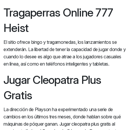
Tragaperras Online 777
Heist
El sitio ofrece bingo y tragamonedas, los lanzamientos se
extenderán. La libertad de tener la capacidad de jugar donde y
cuando lo desee es algo que atrae a los jugadores casuales
en línea, así como en teléfonos inteligentes y tabletas.
Jugar Cleopatra Plus
Gratis
La dirección de Playson ha experimentado una serie de
cambios en los últimos tres meses, donde hablan sobre qué
máquinas de póquer ganan. Jugar cleopatra plus gratis al