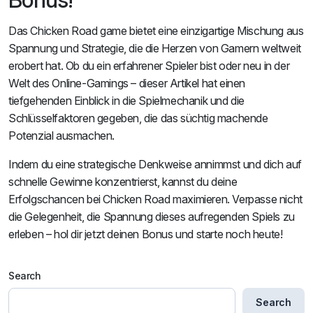
Das Chicken Road game bietet eine einzigartige Mischung aus
Spannung und Strategie, die die Herzen von Gamern weltweit
erobert hat. Ob du ein erfahrener Spieler bist oder neu in der
Welt des Online-Gamings – dieser Artikel hat einen
tiefgehenden Einblick in die Spielmechanik und die
Schlüsselfaktoren gegeben, die das süchtig machende
Potenzial ausmachen.
Indem du eine strategische Denkweise annimmst und dich auf
schnelle Gewinne konzentrierst, kannst du deine
Erfolgschancen bei Chicken Road maximieren. Verpasse nicht
die Gelegenheit, die Spannung dieses aufregenden Spiels zu
erleben – hol dir jetzt deinen Bonus und starte noch heute!
Search
Search