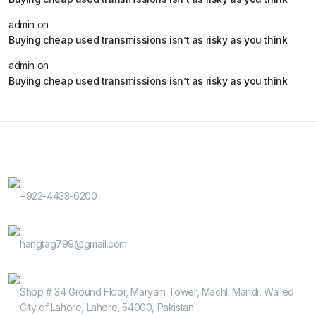
admin
on
Buying cheap used transmissions isn’t as risky as you think
admin
on
Buying cheap used transmissions isn’t as risky as you think
Contact Us
Phone Number
+922-4433-6200
E-Mail
hangtag799@gmail.com
Address
Shop # 34 Ground Floor, Maryam Tower, Machli Mandi, Walled
City of Lahore, Lahore, 54000, Pakistan