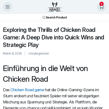
0
Search Product
Exploring the Thrills of Chicken Road
Game: A Deep Dive into Quick Wins and
Strategic Play
March 8, 2026
Uncategorized
Einführung in die Welt von
Chicken Road
Das
Chicken Road game
hat die Online-Gaming-Szene im
Sturm erobert und fasziniert Spieler mit seiner einzigartigen
Mischung aus Spannung und Strategie. Als Plattform, die
Elemente von chance und skill kombiniert, ist es kein Wunder,