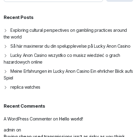
Recent Posts
Exploring cultural perspectives on gambling practices around
the world
Så här maximerar du din spelupplevelse på Lucky Anon Casino
Lucky Anon Casino wszystko co musisz wiedzieć o grach
hazardowych online
Meine Erfahrungen im Lucky Anon Casino Ein ehrlicher Blick aufs
Spiel
replica watches
Recent Comments
A WordPress Commenter
on
Hello world!
admin
on
Buying cheap used transmissions isn’t as risky as you think