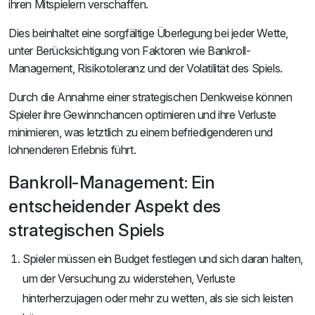
ihren Mitspielern verschaffen.
Dies beinhaltet eine sorgfältige Überlegung bei jeder Wette,
unter Berücksichtigung von Faktoren wie Bankroll-
Management, Risikotoleranz und der Volatilität des Spiels.
Durch die Annahme einer strategischen Denkweise können
Spieler ihre Gewinnchancen optimieren und ihre Verluste
minimieren, was letztlich zu einem befriedigenderen und
lohnenderen Erlebnis führt.
Bankroll-Management: Ein
entscheidender Aspekt des
strategischen Spiels
Spieler müssen ein Budget festlegen und sich daran halten,
um der Versuchung zu widerstehen, Verluste
hinterherzujagen oder mehr zu wetten, als sie sich leisten