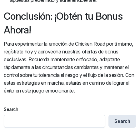
apuestas predefinido y adheriéndote a él.
Conclusión: ¡Obtén tu Bonus
Ahora!
Para experimentar la emoción de Chicken Road por ti mismo,
regístrate hoy y aprovecha nuestras ofertas de bonus
exclusivas. Recuerda mantenerte enfocado, adaptarte
rápidamente a las circunstancias cambiantes y mantener el
control sobre tu tolerancia al riesgo y el flujo de la sesión. Con
estas estrategias en marcha, estarás en camino de lograr el
éxito en este juego emocionante.
Search
Search