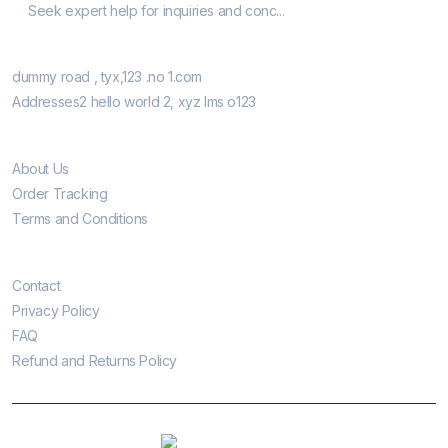
Seek expert help for inquiries and conc...
Our Retail Shops
dummy road , tyx,123 .no 1.com
Addresses2 hello world 2, xyz lms o123
Informatio
About Us
Order Tracking
Terms and Conditions
Customer Care
Contact
Privacy Policy
FAQ
Refund and Returns Policy