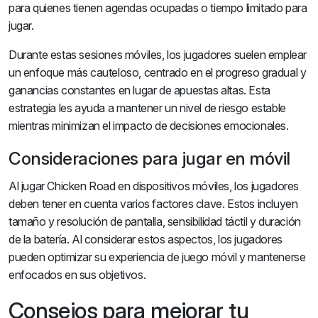
para quienes tienen agendas ocupadas o tiempo limitado para
jugar.
Durante estas sesiones móviles, los jugadores suelen emplear
un enfoque más cauteloso, centrado en el progreso gradual y
ganancias constantes en lugar de apuestas altas. Esta
estrategia les ayuda a mantener un nivel de riesgo estable
mientras minimizan el impacto de decisiones emocionales.
Consideraciones para jugar en móvil
Al jugar Chicken Road en dispositivos móviles, los jugadores
deben tener en cuenta varios factores clave. Estos incluyen
tamaño y resolución de pantalla, sensibilidad táctil y duración
de la batería. Al considerar estos aspectos, los jugadores
pueden optimizar su experiencia de juego móvil y mantenerse
enfocados en sus objetivos.
Consejos para mejorar tu