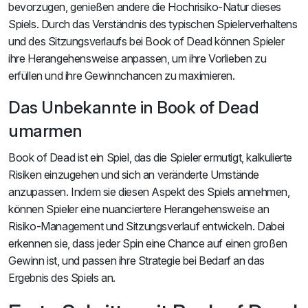
bevorzugen, genießen andere die Hochrisiko-Natur dieses
Spiels. Durch das Verständnis des typischen Spielerverhaltens
und des Sitzungsverlaufs bei Book of Dead können Spieler
ihre Herangehensweise anpassen, um ihre Vorlieben zu
erfüllen und ihre Gewinnchancen zu maximieren.
Das Unbekannte in Book of Dead
umarmen
Book of Dead ist ein Spiel, das die Spieler ermutigt, kalkulierte
Risiken einzugehen und sich an veränderte Umstände
anzupassen. Indem sie diesen Aspekt des Spiels annehmen,
können Spieler eine nuanciertere Herangehensweise an
Risiko-Management und Sitzungsverlauf entwickeln. Dabei
erkennen sie, dass jeder Spin eine Chance auf einen großen
Gewinn ist, und passen ihre Strategie bei Bedarf an das
Ergebnis des Spiels an.