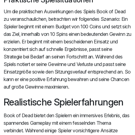
Um die praktischen Auswirkungen des Spiels Book of Dead
zu veranschaulichen, betrachten wir folgendes Szenario: Ein
Spieler beginnt mit einem Budget von 100 Coins und setzt sich
das Ziel, innerhalb von 10 Spins einen bedeutenden Gewinn zu
erzielen. Er beginnt mit einem bescheidenen Einsatz und
konzentriert sich auf schnelle Ergebnisse, passt seine
Strategie bei Bedarf an seinen Fortschritt an. Während des
Spiels notiert er seine Gewinne und Verluste und passt seine
Einsatzgröße sowie den Sitzungsverlauf entsprechend an. So
kann er eine positive Erfahrung bewahren und seine Chancen
auf große Gewinne maximieren.
Realistische Spielerfahrungen
Book of Dead bietet den Spielern ein immersives Erlebnis, das
spannendes Gameplay mit einem fesselnden Thema
verbindet. Während einige Spieler vorsichtigere Ansätze