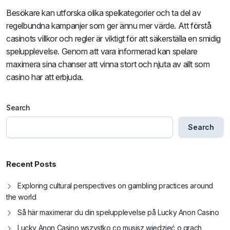
Besökare kan utforska olika spelkategorier och ta del av
regelbundna kampanjer som ger ännu mer värde. Att förstå
casinots villkor och regler är viktigt för att säkerställa en smidig
spelupplevelse. Genom att vara informerad kan spelare
maximera sina chanser att vinna stort och njuta av allt som
casino har att erbjuda.
Search
Search
Recent Posts
Exploring cultural perspectives on gambling practices around
the world
Så här maximerar du din spelupplevelse på Lucky Anon Casino
Lucky Anon Casino wszystko co musisz wiedzieć o grach