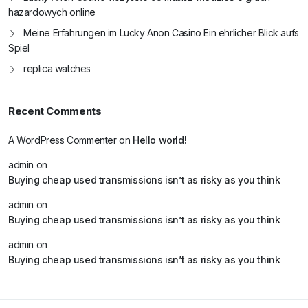
hazardowych online
Meine Erfahrungen im Lucky Anon Casino Ein ehrlicher Blick aufs
Spiel
replica watches
Recent Comments
A WordPress Commenter
on
Hello world!
admin
on
Buying cheap used transmissions isn’t as risky as you think
admin
on
Buying cheap used transmissions isn’t as risky as you think
admin
on
Buying cheap used transmissions isn’t as risky as you think