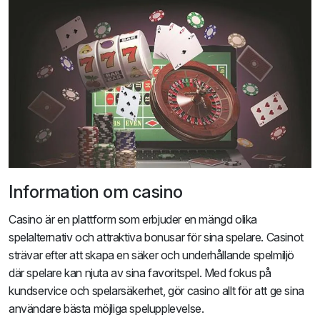
Information om casino
Casino är en plattform som erbjuder en mängd olika
spelalternativ och attraktiva bonusar för sina spelare. Casinot
strävar efter att skapa en säker och underhållande spelmiljö
där spelare kan njuta av sina favoritspel. Med fokus på
kundservice och spelarsäkerhet, gör casino allt för att ge sina
användare bästa möjliga spelupplevelse.