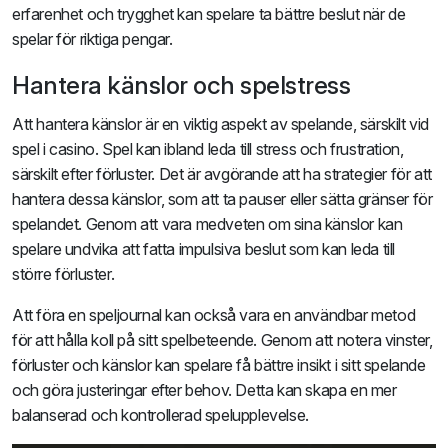
erfarenhet och trygghet kan spelare ta bättre beslut när de
spelar för riktiga pengar.
Hantera känslor och spelstress
Att hantera känslor är en viktig aspekt av spelande, särskilt vid
spel i casino. Spel kan ibland leda till stress och frustration,
särskilt efter förluster. Det är avgörande att ha strategier för att
hantera dessa känslor, som att ta pauser eller sätta gränser för
spelandet. Genom att vara medveten om sina känslor kan
spelare undvika att fatta impulsiva beslut som kan leda till
större förluster.
Att föra en speljournal kan också vara en användbar metod
för att hålla koll på sitt spelbeteende. Genom att notera vinster,
förluster och känslor kan spelare få bättre insikt i sitt spelande
och göra justeringar efter behov. Detta kan skapa en mer
balanserad och kontrollerad spelupplevelse.