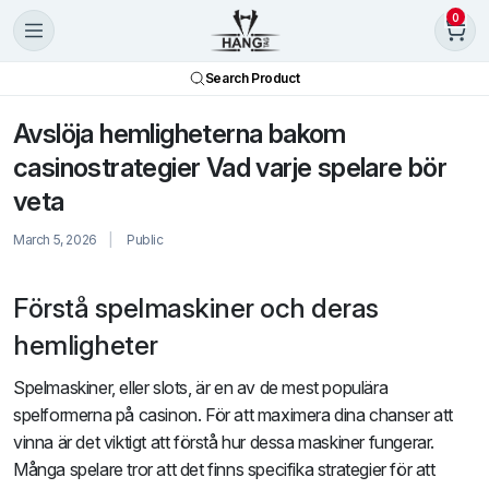
0
Search Product
Avslöja hemligheterna bakom
casinostrategier Vad varje spelare bör
veta
March 5, 2026
Public
Förstå spelmaskiner och deras
hemligheter
Spelmaskiner, eller slots, är en av de mest populära
spelformerna på casinon. För att maximera dina chanser att
vinna är det viktigt att förstå hur dessa maskiner fungerar.
Många spelare tror att det finns specifika strategier för att