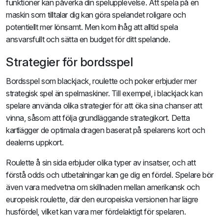
funktioner kan påverka din spelupplevelse. Att spela på en
maskin som tilltalar dig kan göra spelandet roligare och
potentiellt mer lönsamt. Men kom ihåg att alltid spela
ansvarsfullt och sätta en budget för ditt spelande.
Strategier för bordsspel
Bordsspel som blackjack, roulette och poker erbjuder mer
strategisk spel än spelmaskiner. Till exempel, i blackjack kan
spelare använda olika strategier för att öka sina chanser att
vinna, såsom att följa grundläggande strategikort. Detta
kartlägger de optimala dragen baserat på spelarens kort och
dealerns uppkort.
Roulette å sin sida erbjuder olika typer av insatser, och att
förstå odds och utbetalningar kan ge dig en fördel. Spelare bör
även vara medvetna om skillnaden mellan amerikansk och
europeisk roulette, där den europeiska versionen har lägre
husfördel, vilket kan vara mer fördelaktigt för spelaren.