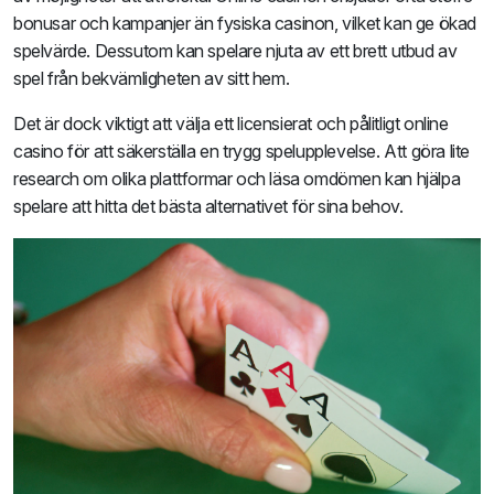
bonusar och kampanjer än fysiska casinon, vilket kan ge ökad
spelvärde. Dessutom kan spelare njuta av ett brett utbud av
spel från bekvämligheten av sitt hem.
Det är dock viktigt att välja ett licensierat och pålitligt online
casino för att säkerställa en trygg spelupplevelse. Att göra lite
research om olika plattformar och läsa omdömen kan hjälpa
spelare att hitta det bästa alternativet för sina behov.