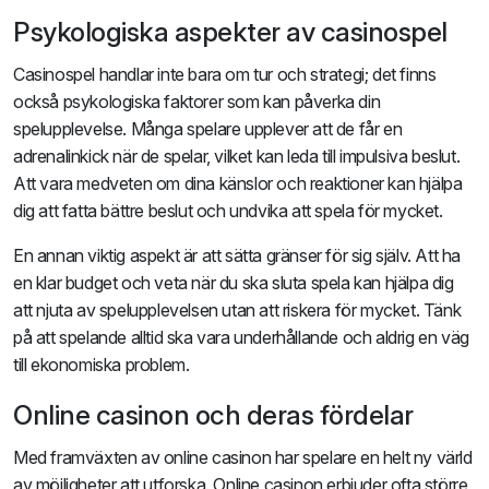
Psykologiska aspekter av casinospel
Casinospel handlar inte bara om tur och strategi; det finns
också psykologiska faktorer som kan påverka din
spelupplevelse. Många spelare upplever att de får en
adrenalinkick när de spelar, vilket kan leda till impulsiva beslut.
Att vara medveten om dina känslor och reaktioner kan hjälpa
dig att fatta bättre beslut och undvika att spela för mycket.
En annan viktig aspekt är att sätta gränser för sig själv. Att ha
en klar budget och veta när du ska sluta spela kan hjälpa dig
att njuta av spelupplevelsen utan att riskera för mycket. Tänk
på att spelande alltid ska vara underhållande och aldrig en väg
till ekonomiska problem.
Online casinon och deras fördelar
Med framväxten av online casinon har spelare en helt ny värld
av möjligheter att utforska. Online casinon erbjuder ofta större