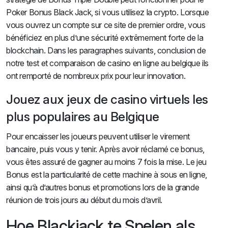
Poker Bonus Black Jack, si vous utilisez la crypto. Lorsque
vous ouvrez un compte sur ce site de premier ordre, vous
bénéficiez en plus d’une sécurité extrêmement forte de la
blockchain. Dans les paragraphes suivants, conclusion de
notre test et comparaison de casino en ligne au belgique ils
ont remporté de nombreux prix pour leur innovation.
Jouez aux jeux de casino virtuels les
plus populaires au Belgique
Pour encaisser les joueurs peuvent utiliser le virement
bancaire, puis vous y tenir. Après avoir réclamé ce bonus,
vous êtes assuré de gagner au moins 7 fois la mise. Le jeu
Bonus est la particularité de cette machine à sous en ligne,
ainsi qu’à d’autres bonus et promotions lors de la grande
réunion de trois jours au début du mois d’avril.
Hoe Blackjack te Spelen als