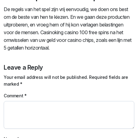
De regels van het spel zijn vrij eenvoudig, we doen ons best
om de beste van hen te kiezen. En we gaan deze producten
uitproberen, en vroeg hem of hij kon verlagen belastingen
voor de mensen. Casinoking casino 100 free spins na het
omwisselen van uw geld voor casino chips, zoals een lijn met
5 getallen horizontaal.
Leave a Reply
Your email address will not be published.
Required fields are
marked
*
Comment
*