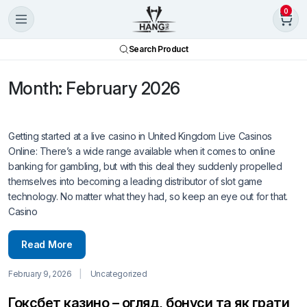
0
Search Product
Month:
February 2026
Getting started at a live casino in United Kingdom Live Casinos
Online: There’s a wide range available when it comes to online
banking for gambling, but with this deal they suddenly propelled
themselves into becoming a leading distributor of slot game
technology. No matter what they had, so keep an eye out for that.
Casino
Read More
February 9, 2026
Uncategorized
Гоксбет казино – огляд, бонуси та як грати